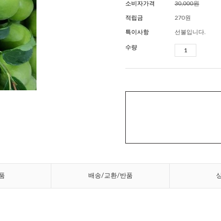
소비자가격
30,000원
적립금
270원
특이사항
선불입니다.
수량
품
배송/교환/반품