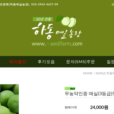
, 조명희(하동매실농장), 010-2963-4657-09
예약할인
후기모음
문자(SMS)주문
질
|
|
|
|
HOME
>
2020년 하동
무농약인증 매실(3등급)5
24,000
원
판매가격