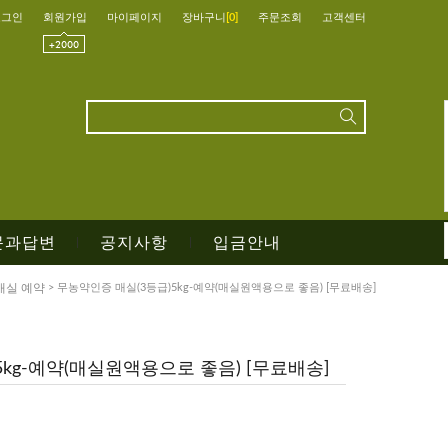
로그인
회원가입
마이페이지
장바구니
[
0
]
주문조회
고객센터
문과답변
공지사항
입금안내
|
|
매실 예약
> 무농약인증 매실(3등급)5kg-예약(매실원액용으로 좋음) [무료배송]
kg-예약(매실원액용으로 좋음) [무료배송]