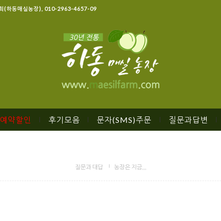
명희(하동매실농장), 010-2963-4657-09
예약할인
후기모음
문자(SMS)주문
질문과답변
|
|
|
질문과 대답
농장은 지금,,,